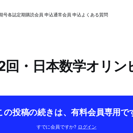
期号各誌
定期購読会員 申込
通常会員 申込
よくある質問
第32回・日本数学オリ
この投稿の続きは、有料会員専用で
すでに会員ですか?
ログイン