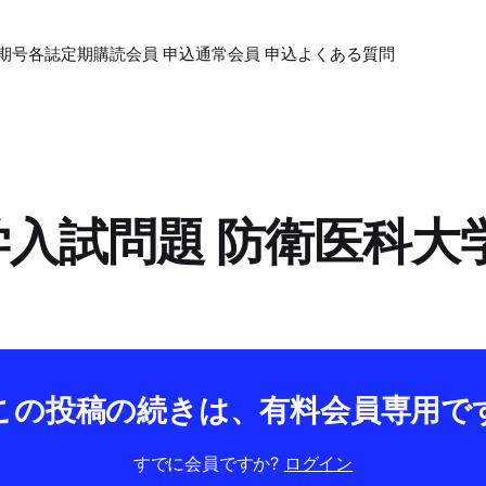
期号各誌
定期購読会員 申込
通常会員 申込
よくある質問
大学入試問題 防衛医科
この投稿の続きは、有料会員専用で
すでに会員ですか?
ログイン