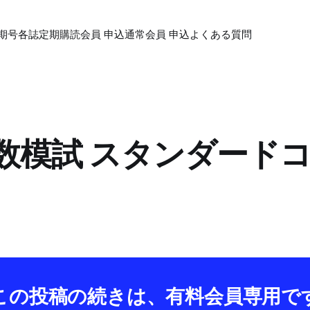
期号各誌
定期購読会員 申込
通常会員 申込
よくある質問
 大数模試 スタンダード
この投稿の続きは、有料会員専用で