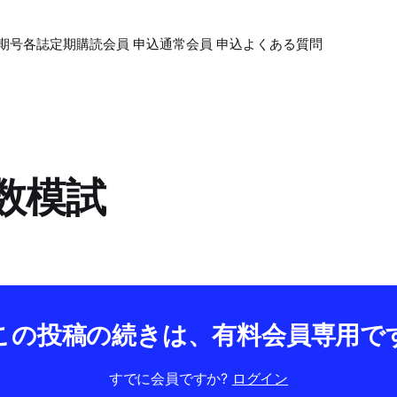
期号各誌
定期購読会員 申込
通常会員 申込
よくある質問
大数模試
この投稿の続きは、有料会員専用で
すでに会員ですか?
ログイン