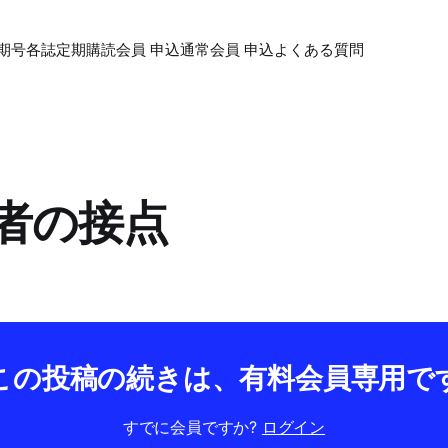
期号各誌
定期購読会員 申込
通常会員 申込
よくある質問
読者の接点
この投稿の続きは、有料会員専用で
すでに会員ですか?
ログイン