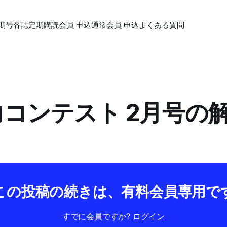
期号各誌
定期購読会員 申込
通常会員 申込
よくある質問
学力コンテスト 2月号の
この投稿の続きは、有料会員専用で
すでに会員ですか?
ログイン