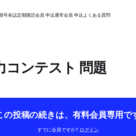
期号各誌
定期購読会員 申込
通常会員 申込
よくある質問
学力コンテスト 問題
この投稿の続きは、有料会員専用で
すでに会員ですか?
ログイン