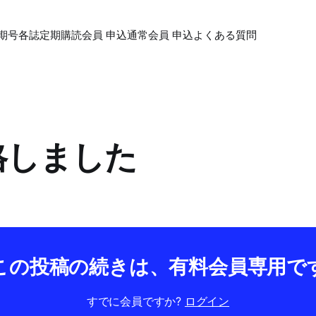
期号各誌
定期購読会員 申込
通常会員 申込
よくある質問
合格しました
この投稿の続きは、有料会員専用で
すでに会員ですか?
ログイン