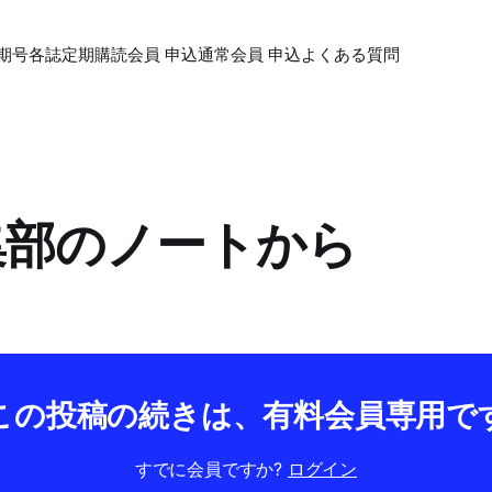
期号各誌
定期購読会員 申込
通常会員 申込
よくある質問
編集部のノートから
この投稿の続きは、有料会員専用で
すでに会員ですか?
ログイン