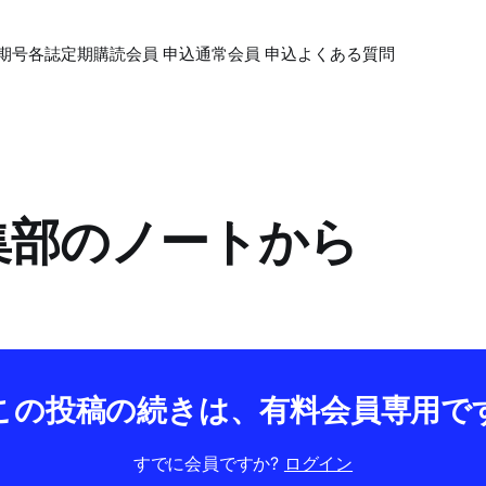
期号各誌
定期購読会員 申込
通常会員 申込
よくある質問
編集部のノートから
この投稿の続きは、有料会員専用で
すでに会員ですか?
ログイン