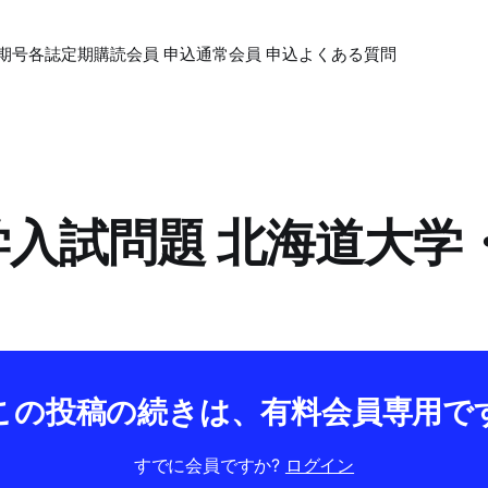
期号各誌
定期購読会員 申込
通常会員 申込
よくある質問
大学入試問題 北海道大学
この投稿の続きは、有料会員専用で
すでに会員ですか?
ログイン