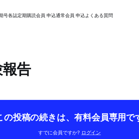
期号各誌
定期購読会員 申込
通常会員 申込
よくある質問
験報告
この投稿の続きは、有料会員専用で
すでに会員ですか?
ログイン