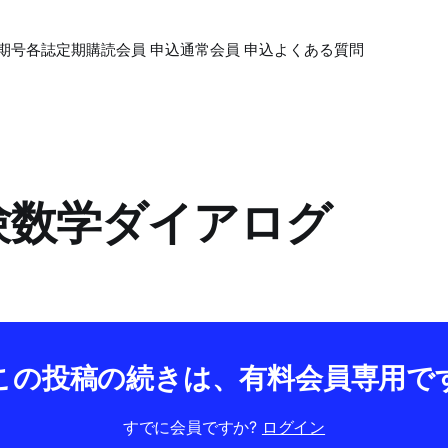
期号各誌
定期購読会員 申込
通常会員 申込
よくある質問
受験数学ダイアログ
この投稿の続きは、有料会員専用で
すでに会員ですか?
ログイン