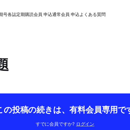
期号各誌
定期購読会員 申込
通常会員 申込
よくある質問
題
この投稿の続きは、有料会員専用で
すでに会員ですか?
ログイン