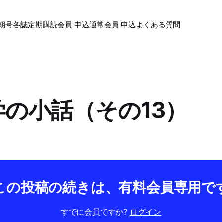
期号各誌
定期購読会員 申込
通常会員 申込
よくある質問
数学の小話（その13）
この投稿の続きは、有料会員専用で
すでに会員ですか?
ログイン