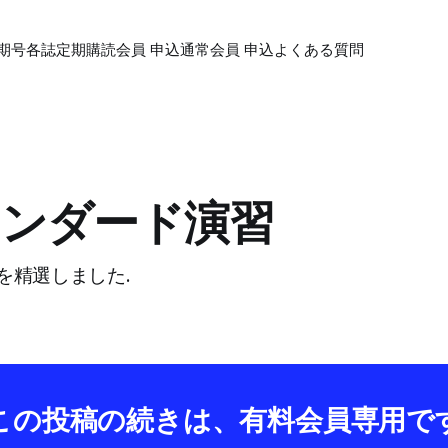
期号各誌
定期購読会員 申込
通常会員 申込
よくある質問
スタンダード演習
を精選しました.
この投稿の続きは、有料会員専用で