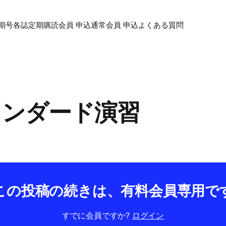
期号各誌
定期購読会員 申込
通常会員 申込
よくある質問
スタンダード演習
この投稿の続きは、有料会員専用で
すでに会員ですか?
ログイン