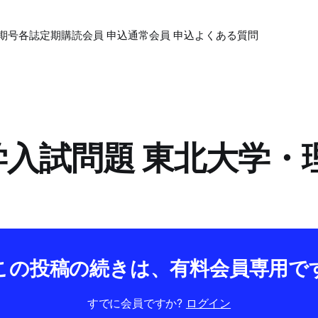
期号各誌
定期購読会員 申込
通常会員 申込
よくある質問
大学入試問題 東北大学
この投稿の続きは、有料会員専用で
すでに会員ですか?
ログイン