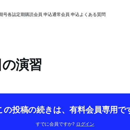
期号各誌
定期購読会員 申込
通常会員 申込
よくある質問
日日の演習
この投稿の続きは、有料会員専用で
すでに会員ですか?
ログイン