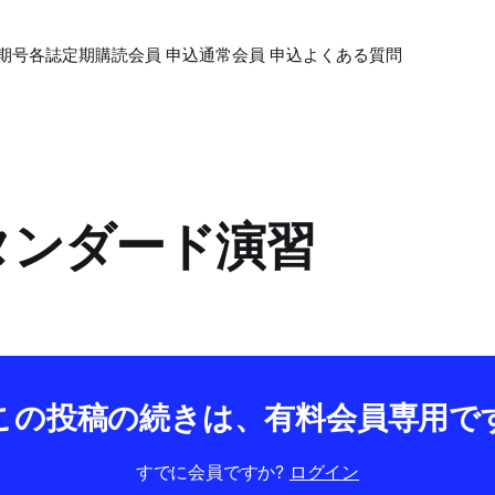
期号各誌
定期購読会員 申込
通常会員 申込
よくある質問
スタンダード演習
この投稿の続きは、有料会員専用で
すでに会員ですか?
ログイン