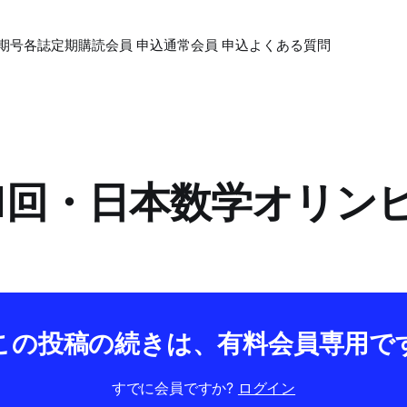
期号各誌
定期購読会員 申込
通常会員 申込
よくある質問
第31回・日本数学オリ
この投稿の続きは、有料会員専用で
すでに会員ですか?
ログイン