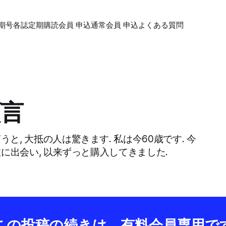
期号各誌
定期購読会員 申込
通常会員 申込
よくある質問
頭言
と, 大抵の人は驚きます. 私は今60歳です. 今
数に出会い, 以来ずっと購入してきました.
この投稿の続きは、有料会員専用で