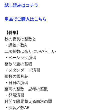
試し読みはコチラ
単品でご購入はこちら
【特集】
秋の夜長は整数と
・講義／数A
二項係数は余りにいやらしい
・ベーシック演習
整数問題の基礎
・スタンダード演習
整数の雪月花
・日日の演習
至高の整数 思考の整数
・発展演習
難問で限界越える白河の関
・演習／数AB